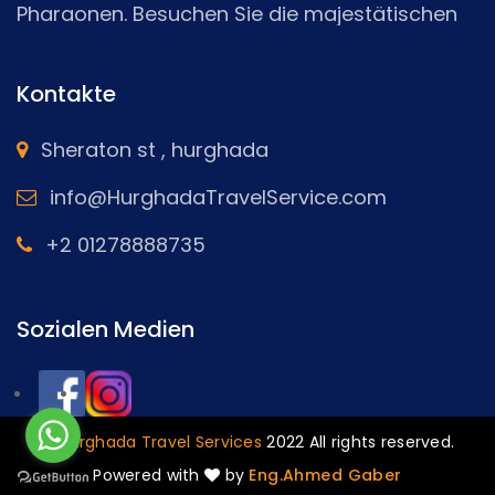
Pharaonen. Besuchen Sie die majestätischen
Pyramiden und entdecken Sie die Geheimnisse
der Antike, segeln Sie über die Schönheit des
Kontakte
Nils und unternehmen Sie eine Tagestour zu
berühmten Sehenswürdigkeiten in Luxor und
Sheraton st , hurghada
Assuan
info@HurghadaTravelService.com
+2 01278888735
Sozialen Medien
©
Hurghada Travel Services
2022 All rights reserved.
Powered with
by
Eng.Ahmed Gaber