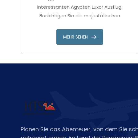
interessanten Ägypten Luxor Ausflug.
Besichtigen Sie die majestätischen
Tempel von Karnak und Hatschepsut, das
beeindruckende Tal der Könige und die
MEHR SEHEN
Memnon-Kolosse.
Planen Sie das Abenteuer, von dem Sie s
geträumt haben, im Land der Pharaonen. 