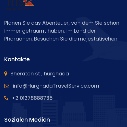
Planen Sie das Abenteuer, von dem Sie schon
immer geträumt haben, im Land der
Pharaonen. Besuchen Sie die majestätischen
Pyramiden und entdecken Sie die Geheimnisse
der Antike, segeln Sie über die Schönheit des
Kontakte
Nils und unternehmen Sie eine Tagestour zu
berühmten Sehenswürdigkeiten in Luxor und
Sheraton st , hurghada
Assuan
info@HurghadaTravelService.com
+2 01278888735
Sozialen Medien