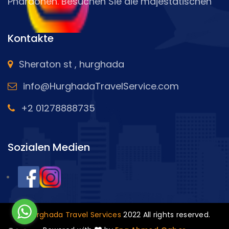
Pharaonen. Besuchen Sie die majestätischen
Pyramiden und entdecken Sie die Geheimnisse
der Antike, segeln Sie über die Schönheit des
Kontakte
Nils und unternehmen Sie eine Tagestour zu
berühmten Sehenswürdigkeiten in Luxor und
Sheraton st , hurghada
Assuan
info@HurghadaTravelService.com
+2 01278888735
Sozialen Medien
©
Hurghada Travel Services
2022 All rights reserved.