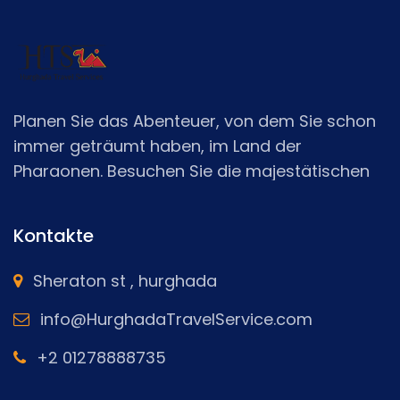
Planen Sie das Abenteuer, von dem Sie schon
immer geträumt haben, im Land der
Pharaonen. Besuchen Sie die majestätischen
Pyramiden und entdecken Sie die Geheimnisse
der Antike, segeln Sie über die Schönheit des
Kontakte
Nils und unternehmen Sie eine Tagestour zu
berühmten Sehenswürdigkeiten in Luxor und
Sheraton st , hurghada
Assuan
info@HurghadaTravelService.com
+2 01278888735